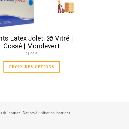
ts Latex Joleti 🧤 Vitré |
Cossé | Mondevert
21,00
€
ariations. Les options peuvent être choisies sur la page du produit
Ce produit a plusieurs variations. Les 
CHOIX DES OPTIONS
s de location
Notices d’utilisation locations