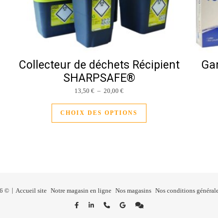
Collecteur de déchets Récipient
Gan
SHARPSAFE®
Plage de prix : 13,50 € à 20,00 €
13,50
€
–
20,00
€
Ce produit a plusieurs v
CHOIX DES OPTIONS
26 ©
Accueil site
Notre magasin en ligne
Nos magasins
Nos conditions générale