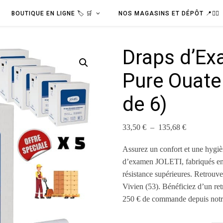
BOUTIQUE EN LIGNE 🏷️ 🛒
NOS MAGASINS ET DÉPÔT 📍🧑‍⚕️
Draps d’Ex
Pure Ouate
de 6)
Plage de pr
33,50
€
–
135,68
€
Assurez un confort et une hygièn
d’examen JOLETI, fabriqués en 
résistance supérieures. Retrouve
Vivien (53). Bénéficiez d’un retr
250 € de commande depuis notr