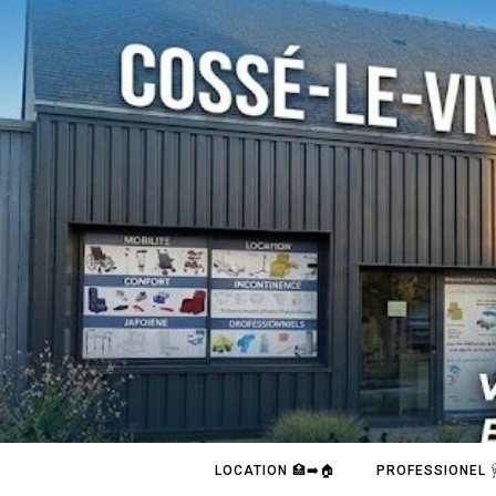
LOCATION 🏥➡️🏠
PROFESSIONEL 