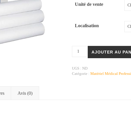
Unité de vente
Localisation
quantité de Draps d'Examen JOL
AJOUTER AU PAN
UGS :
ND
Catégorie :
Matériel Médical Profess
res
Avis (0)