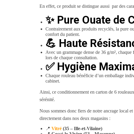
En effet, ce produit se distingue aussi par des cara
✨ Pure Ouate de C
Contrairement aux produits recyclés, la pure ou
confort du patient.
💪 Haute Résistan
Avec un grammage dense de 36 g/m², chaque feui
lors de chaque consultation.
✅ Hygiène Maxima
Chaque rouleau bénéficie d’un emballage individ
cabinet.
Ainsi, ce conditionnement en carton de 6 rouleaux
sérénité.
Nous sommes donc fiers de notre ancrage local et 
directement dans nos deux magasins :
📍
Vitré
(35 – Ille-et-Vilaine)
📍
Cossé-le-Vivien (53 – Mayenne)