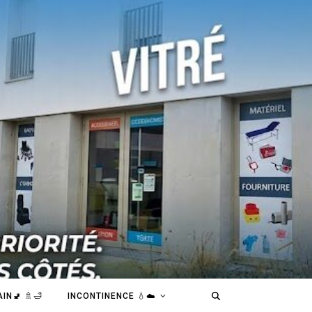
IN🚽 🚿🛁
INCONTINENCE 💧☁️