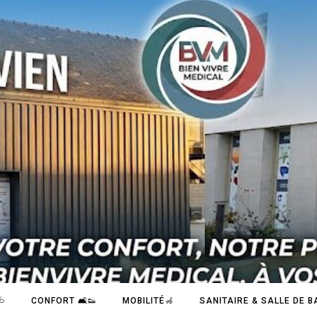

CONFORT 🛋️👟
MOBILITÉ🦽
SANITAIRE & SALLE DE BA