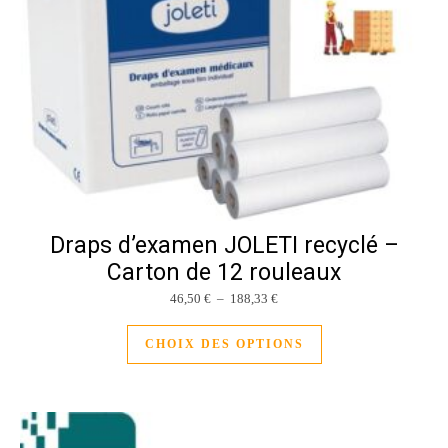
Draps d’examen JOLETI recyclé –
Carton de 12 rouleaux
Plage de prix : 46,50 € à 188,3
46,50
€
–
188,33
€
Ce produit a plusieu
CHOIX DES OPTIONS