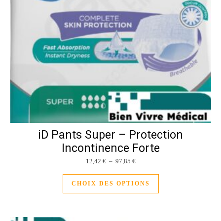
iD Pants Super – Protection
Incontinence Forte
Plage de prix : 12,42 € à 97,85 
12,42
€
–
97,85
€
Ce produit a plusieu
CHOIX DES OPTIONS